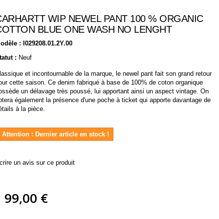
CARHARTT WIP NEWEL PANT 100 % ORGANIC
COTTON BLUE ONE WASH NO LENGHT
odèle :
I029208.01.2Y.00
tatut :
Neuf
lassique et incontournable de la marque, le newel pant fait son grand retour
our cette saison. Ce denim fabriqué à base de 100% de coton organique
ossède un délavage très poussé, lui apportant ainsi un aspect vintage. On
otera également la présence d'une poche à ticket qui apporte davantage de
étails à la pièce.
Attention : Dernier article en stock !
crire un avis sur ce produit
99,00 €