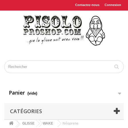
Contactez-nous
Connexion
Panier
(vide)
CATÉGORIES
GLISSE
WAKE
Néoprene