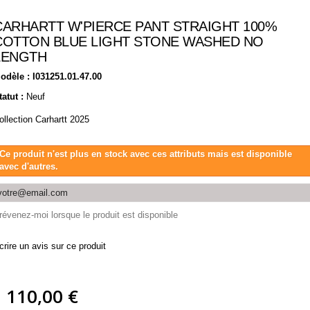
CARHARTT W'PIERCE PANT STRAIGHT 100%
COTTON BLUE LIGHT STONE WASHED NO
LENGTH
odèle :
I031251.01.47.00
tatut :
Neuf
ollection Carhartt 2025
Ce produit n'est plus en stock avec ces attributs mais est disponible
avec d'autres.
révenez-moi lorsque le produit est disponible
crire un avis sur ce produit
110,00 €