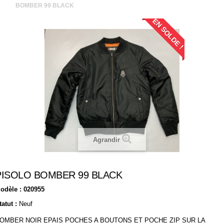
BOMBER 99 BLACK
EN SOLDE !
Agrandir
PISOLO BOMBER 99 BLACK
odèle :
020955
tatut :
Neuf
OMBER NOIR EPAIS POCHES A BOUTONS ET POCHE ZIP SUR LA