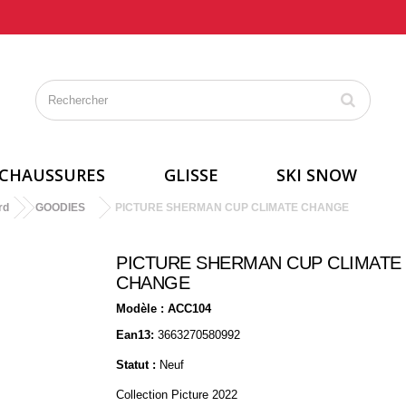
CHAUSSURES
GLISSE
SKI SNOW
rd
GOODIES
PICTURE SHERMAN CUP CLIMATE CHANGE
PICTURE SHERMAN CUP CLIMATE
CHANGE
Modèle :
ACC104
Ean13:
3663270580992
Statut :
Neuf
Collection Picture 2022