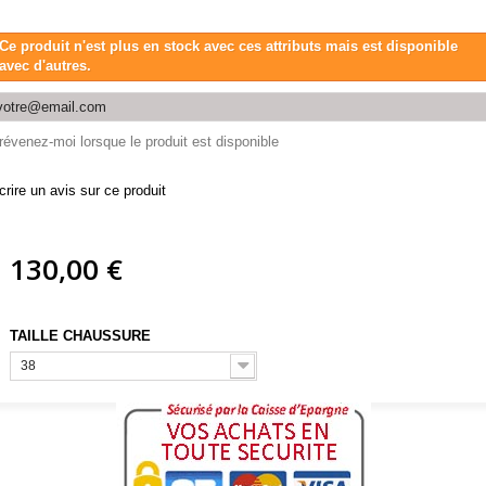
Ce produit n'est plus en stock avec ces attributs mais est disponible
avec d'autres.
révenez-moi lorsque le produit est disponible
crire un avis sur ce produit
130,00 €
TAILLE CHAUSSURE
38