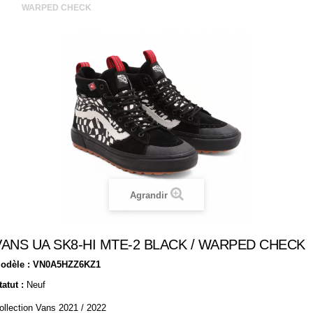
WARPED CHECK
Agrandir
VANS UA SK8-HI MTE-2 BLACK / WARPED CHECK
odèle :
VN0A5HZZ6KZ1
tatut :
Neuf
ollection Vans 2021 / 2022