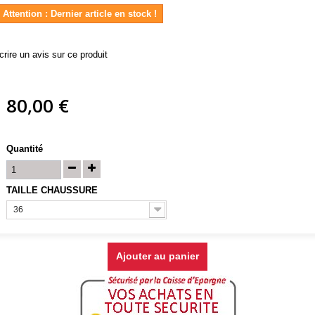
Attention : Dernier article en stock !
crire un avis sur ce produit
80,00 €
Quantité
TAILLE CHAUSSURE
36
Ajouter au panier