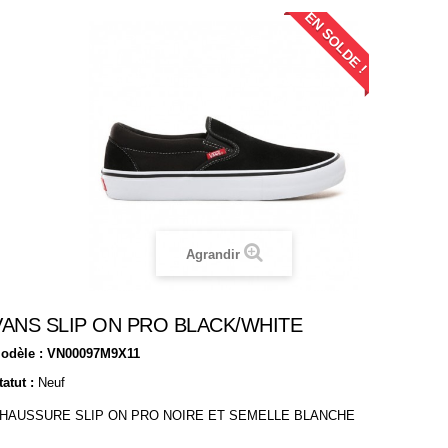
EN SOLDE !
Agrandir
VANS SLIP ON PRO BLACK/WHITE
odèle :
VN00097M9X11
tatut :
Neuf
HAUSSURE SLIP ON PRO NOIRE ET SEMELLE BLANCHE