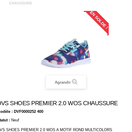
CHAUSSURE
EN SOLDE !
Agrandir
DVS SHOES PREMIER 2.0 WOS CHAUSSURE
odèle :
DVF0000252 400
tatut :
Neuf
VS SHOES PREMIER 2.0 WOS A MOTIF ROND MULTICOLORS