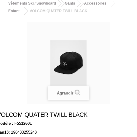
Vêtements Ski / Snowboard
Gants
Accessoires
Enfant
VOLCOM QUATER TWILL BLACK
Agrandir
VOLCOM QUATER TWILL BLACK
odèle :
F5512601
an13:
198433255248