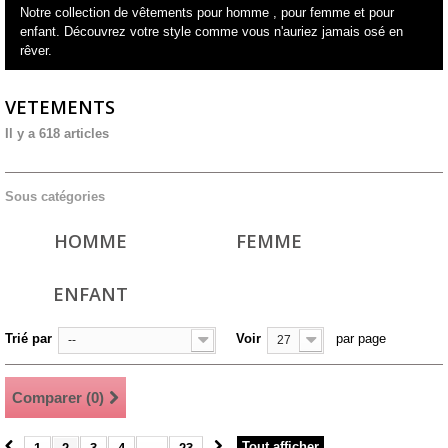
Notre collection de vêtements pour homme , pour femme et pour
enfant. Découvrez votre style comme vous n'auriez jamais osé en
rêver.
VETEMENTS
Il y a 618 articles
Sous catégories
HOMME
FEMME
ENFANT
Trié par
Voir
par page
--
27
Comparer (
0
)
Tout afficher