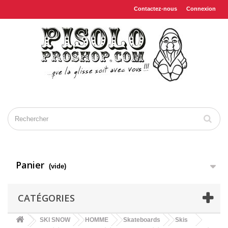
Contactez-nous
Connexion
Panier
(vide)
CATÉGORIES
SKI SNOW
HOMME
Skateboards
Skis