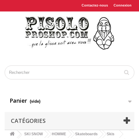
Contactez-nous
Connexion
Panier
(vide)
CATÉGORIES
SKI SNOW
HOMME
Skateboards
Skis