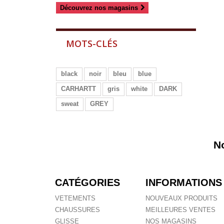
Découvrez nos magasins
MOTS-CLÉS
black
noir
bleu
blue
CARHARTT
gris
white
DARK
sweat
GREY
N
CATÉGORIES
INFORMATIONS
VETEMENTS
NOUVEAUX PRODUITS
CHAUSSURES
MEILLEURES VENTES
GLISSE
NOS MAGASINS