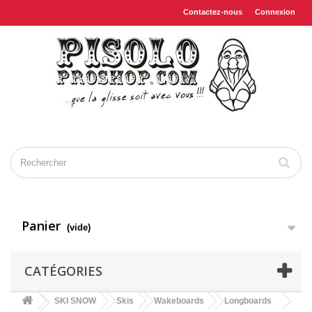
Contactez-nous
Connexion
Panier
(vide)
CATÉGORIES
SKI SNOW
Skis
Wakeboards
Longboards